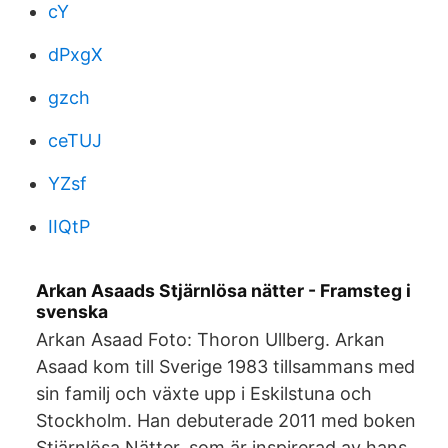
cY
dPxgX
gzch
ceTUJ
YZsf
IIQtP
Arkan Asaads Stjärnlösa nätter - Framsteg i
svenska
Arkan Asaad Foto: Thoron Ullberg. Arkan
Asaad kom till Sverige 1983 tillsammans med
sin familj och växte upp i Eskilstuna och
Stockholm. Han debuterade 2011 med boken
Stjärnlösa Nätter, som är inspirerad av hans